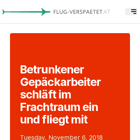
Betrunkener
Gepäckarbeiter
schläft im
Frachtraum ein
und fliegt mit
Tuesday, November 6, 2018