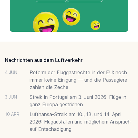
Footer
Nachrichten aus dem Luftverkehr
Reform der Fluggastrechte in der EU: noch
4 JUN
immer keine Einigung — und die Passagiere
zahlen die Zeche
Streik in Portugal am 3. Juni 2026: Flüge in
3 JUN
ganz Europa gestrichen
Lufthansa-Streik am 10., 13. und 14. April
10 APR
2026: Flugausfällen und möglichem Anspruch
auf Entschädigung