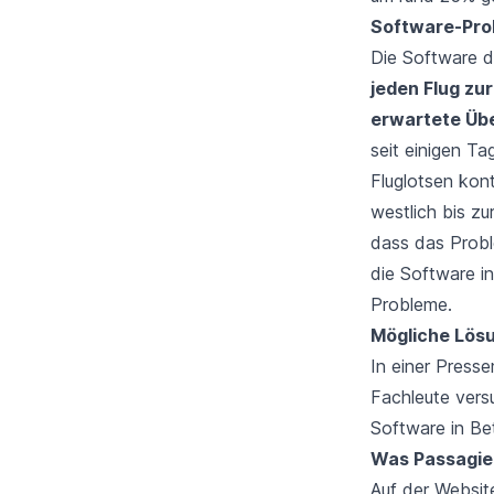
Software-Pro
Die Software d
jeden Flug zu
erwartete Übe
seit einigen T
Fluglotsen kon
westlich bis z
dass das Probl
die Software i
Probleme.
Mögliche Lösu
In einer Press
Fachleute vers
Software in Be
Was Passagier
Auf der Websit