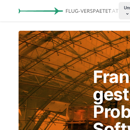
Un
Fran
gest
Prob
Soft