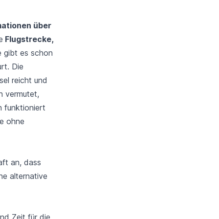
mationen über
e
Flugstrecke,
e gibt es schon
rt. Die
el reicht und
n vermutet,
funktioniert
he ohne
aft an, dass
e alternative
d Zeit für die