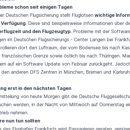
bleme schon seit einigen Tagen
er Deutschen Flugsicherung stellt Fluglotsen
wichtige Infor
r Verfügung
. Diese sind beispielsweise Informationen über di
rflugzeit und den Flugzeugtyp
. Probleme mit der Softwar
agen im Deutschen Flugsicherungs - Center Langen bei Frankfu
trollieren dort den Luftraum, der vom Bodensee bis nach Kass
ur französischen Grenze sowie östlich bis nach Thüringen. Ma
em auf ein Software Update von Februar zurückgeht. Jedoch 
n den anderen DFS Zentren in München, Bremen und Karlsru
ng erst in den nächsten Tagen
emitteilung von heute Morgen gibt die Deutsche Fluggesellsch
uchen werden, in der Nacht von Mittwoch auf Donnerstag ein
trieb nehmen.
e nun tun sollten
e des Flughafen Frankfurts wird Passagieren geraten, genügen