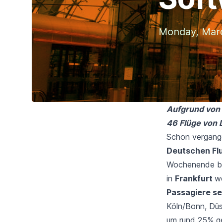
Monday, Marc
Aufgrund von 
46 Flüge von
Schon vergange
Deutschen Fl
Wochenende beh
in
Frankfurt
w
Passagiere se
Köln/Bonn, Düs
um rund 25% g