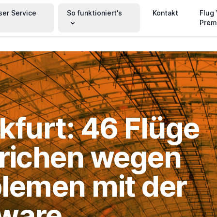
ser Service
So funktioniert's
Kontakt
Flug
Prem
kfurt: 46 Flüge
richen wegen
lemen mit der
ware