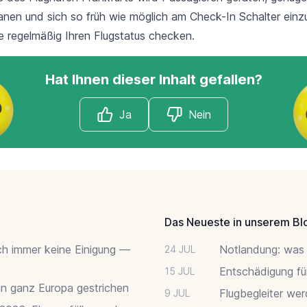
lanen und sich so früh wie möglich am Check-In Schalter ein
e regelmäßig Ihren Flugstatus checken. ‪
Hat Ihnen dieser Inhalt gefallen?
Ja
Nein
Das Neueste in unserem Bl
ch immer keine Einigung —
Notlandung: was 
24 JUL
Entschädigung fü
15 JUL
 in ganz Europa gestrichen
Flugbegleiter we
9 JUL