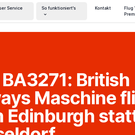
ser Service
So funktioniert's
Kontakt
Flug
Prem
 BA3271: British
ays Maschine fl
 Edinburgh stat
eldorf