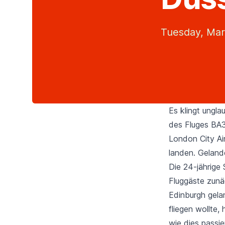
Tuesday, Mar
Es klingt ungl
des Fluges BA
London City Ai
landen. Gelande
Die 24-jährige
Fluggäste zunä
Edinburgh gelan
fliegen wollte,
wie dies passi