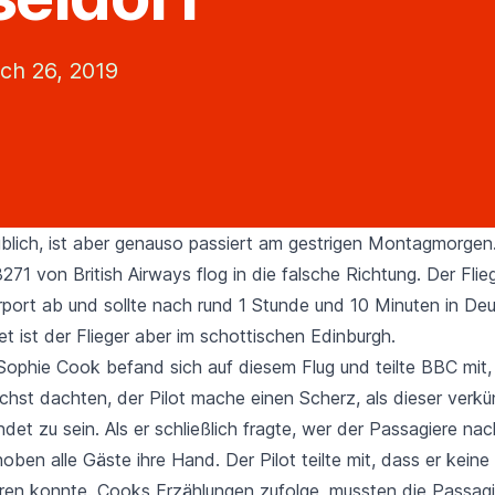
ch 26, 2019
aublich, ist aber genauso passiert am gestrigen Montagmorge
3271 von
British Airways
flog in die falsche Richtung. Der Fli
rport ab und sollte nach rund 1 Stunde und 10 Minuten in De
t ist der Flieger aber im schottischen Edinburgh.
 Sophie Cook befand sich auf diesem Flug und teilte
BBC
mit,
chst dachten, der Pilot mache einen Scherz, als dieser verkü
det zu sein. Als er schließlich fragte, wer der Passagiere na
 hoben alle Gäste ihre Hand. Der Pilot teilte mit, dass er kein
eren konnte. Cooks Erzählungen zufolge, mussten die Passagi