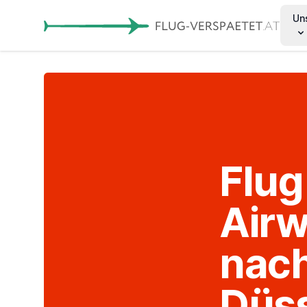
Un
Flug
Airw
nach
Düss