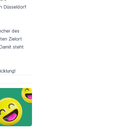
ch Düsseldorf
echer des
ten Zielort
Damit steht
icklung!