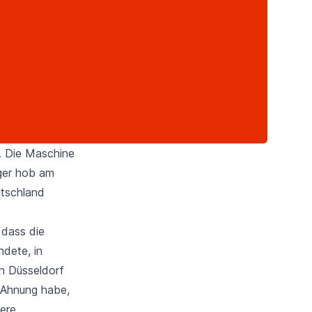
n. Die Maschine
eger hob am
utschland
 dass die
ndete, in
ch
Düsseldorf
e Ahnung habe,
ere