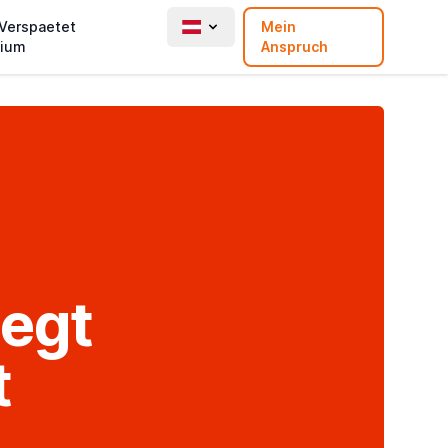
 Verspaetet
Mein
ium
Anspruch
iegt
t