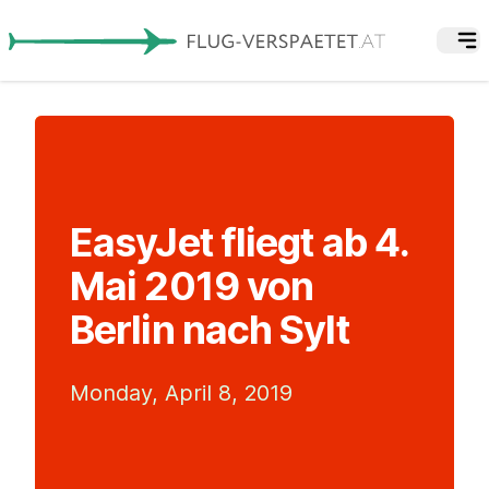
EasyJet fliegt ab 4.
Mai 2019 von
Berlin nach Sylt
Monday, April 8, 2019