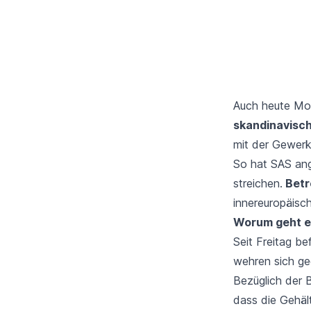
Auch heute Mo
skandinavisch
mit der Gewer
So hat SAS ang
streichen.
Betr
innereuropäisc
Worum geht e
Seit Freitag be
wehren sich g
Bezüglich der 
dass die Gehäl