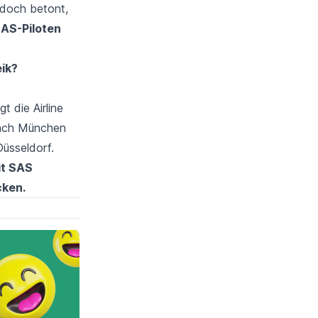
doch betont,
AS-Piloten
eik?
 die Airline
nach München
üsseldorf.
it SAS
ken.