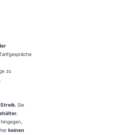
der
 Tarifgespräche
ge zu
,
Streik.
Sie
hälter.
 hingegen,
aher
keinen