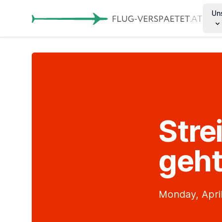
Un
Stre
geht
Monday, April