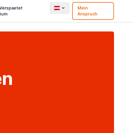
 Verspaetet
Mein
ium
Anspruch
en