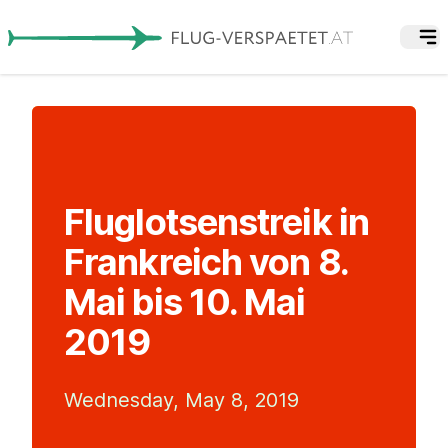
Fluglotsenstreik in
Frankreich von 8.
Mai bis 10. Mai
2019
Wednesday, May 8, 2019