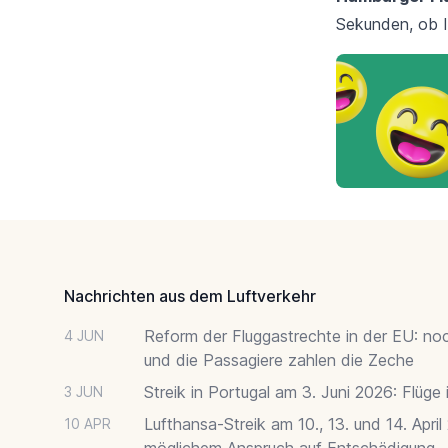
Sekunden, ob I
Footer
Nachrichten aus dem Luftverkehr
Reform der Fluggastrechte in der EU: no
4 JUN
und die Passagiere zahlen die Zeche
Streik in Portugal am 3. Juni 2026: Flüge
3 JUN
Lufthansa-Streik am 10., 13. und 14. April
10 APR
möglichem Anspruch auf Entschädigung