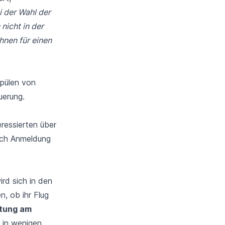
i der Wahl der
nicht in der
hnen für einen
Spülen von
uerung.
eressierten über
ach Anmeldung
rd sich in den
n, ob ihr Flug
ätung am
e in wenigen