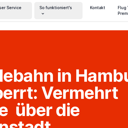
ser Service
So funktioniert's
Kontakt
Flug
Prem
debahn in Hamb
errt: Vermehrt
e über die
nstadt