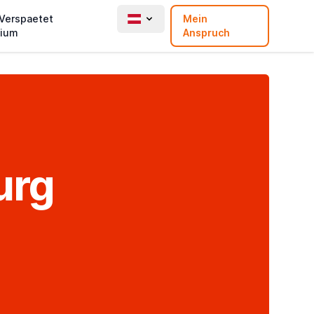
 Verspaetet
Mein
ium
Anspruch
urg