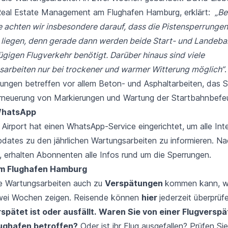
 Real Estate Management am Flughafen Hamburg, erklärt:
„Be
 achten wir insbesondere darauf, dass die Pistensperrungen 
 liegen, denn gerade dann werden beide Start- und Landeba
ügigen Flugverkehr benötigt. Darüber hinaus sind viele
sarbeiten nur bei trockener und warmer Witterung möglich“
.
tungen betreffen vor allem Beton- und Asphaltarbeiten, das 
 Erneuerung von Markierungen und Wartung der Startbahnbefe
WhatsApp
Airport hat einen
WhatsApp-Service
eingerichtet, um alle Int
dates zu den jährlichen Wartungsarbeiten zu informieren. N
, erhalten Abonnenten alle Infos rund um die Sperrungen.
m Flughafen Hamburg
e Wartungsarbeiten auch zu
Verspätungen
kommen kann, wi
ei Wochen zeigen. Reisende können
hier
jederzeit überprüfe
rspätet ist oder
ausfällt
.
Waren Sie von einer Flugversp
ughafen betroffen?
Oder ist ihr Flug ausgefallen? Prüfen Si