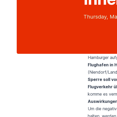
Thursday, Ma
Hamburger aufg
Flughafen in
(Niendorf/Lan
Sperre soll v
Flugverkehr ü
komme es verme
Auswirkungen
Um die negativ
halten, werden