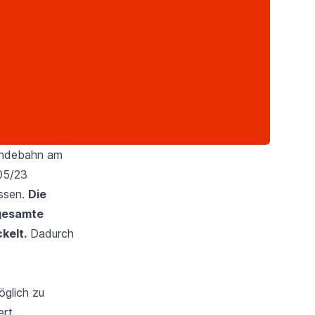
Landebahn am
05/23
ssen.
Die
 gesamte
kelt.
Dadurch
öglich zu
rt,