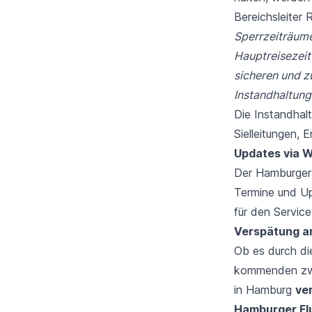
Bereichsleiter
Sperrzeiträume
Hauptreisezeit
sicheren und z
Instandhaltung
Die Instandhal
Sielleitungen,
Updates via 
Der Hamburger 
Termine und Up
für den Service
Verspätung
a
Ob es durch di
kommenden zw
in Hamburg
ve
Hamburger Fl