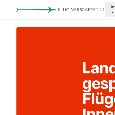
Un
Lan
gesp
Flüg
Inne