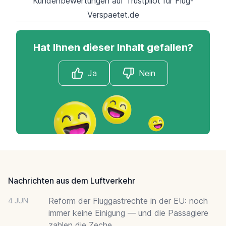
Kundenbewertungen auf Trustpilot für Flug-
Verspaetet.de
Hat Ihnen dieser Inhalt gefallen?
Ja
Nein
Footer
Nachrichten aus dem Luftverkehr
Reform der Fluggastrechte in der EU: noch
4 JUN
immer keine Einigung — und die Passagiere
zahlen die Zeche