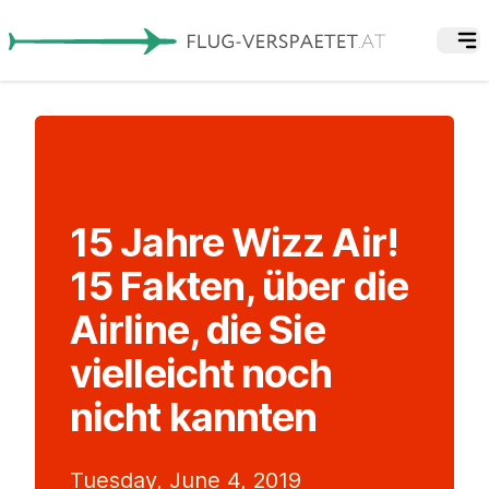
15 Jahre Wizz Air!
15 Fakten, über die
Airline, die Sie
vielleicht noch
nicht kannten
Tuesday, June 4, 2019