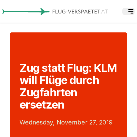
Zug statt Flug: KLM
will Flüge durch
Zugfahrten
ersetzen
Wednesday, November 27, 2019