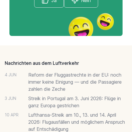
Ja
Nein
Footer
Nachrichten aus dem Luftverkehr
Reform der Fluggastrechte in der EU: noch
4 JUN
immer keine Einigung — und die Passagiere
zahlen die Zeche
Streik in Portugal am 3. Juni 2026: Flüge in
3 JUN
ganz Europa gestrichen
Lufthansa-Streik am 10., 13. und 14. April
10 APR
2026: Flugausfällen und möglichem Anspruch
auf Entschädigung