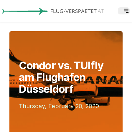
Condor vs. TUIfly
am Flughafen
Düsseldorf
Thursday, February 20, 2020