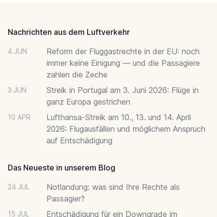
Footer
Nachrichten aus dem Luftverkehr
Reform der Fluggastrechte in der EU: noch
4 JUN
immer keine Einigung — und die Passagiere
zahlen die Zeche
Streik in Portugal am 3. Juni 2026: Flüge in
3 JUN
ganz Europa gestrichen
Lufthansa-Streik am 10., 13. und 14. April
10 APR
2026: Flugausfällen und möglichem Anspruch
auf Entschädigung
Das Neueste in unserem Blog
Notlandung: was sind Ihre Rechte als
24 JUL
Passagier?
Entschädigung für ein Downgrade im
15 JUL