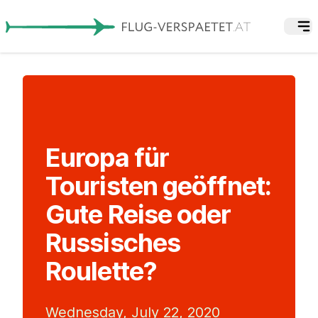
Europa für
Touristen geöffnet:
Gute Reise oder
Russisches
Roulette?
Wednesday, July 22, 2020