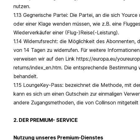
nutzen.
1.13 Gegnerische Partei: Die Partei, an die sich Yourc
oder einer Klage wenden müssen, wie z.B. eine Fluggesel
Wiederverkäufer einer (Flug-)Reise(-Leistung).
1.14 Widerrufsrecht: die Möglichkeit des Abonnenten, d
von 14 Tagen zu widerrufen. Für weitere Information
verweisen wir auf den Link https://europa.eu/youreur
returns/index_en.htm. Die entsprechende Bestimmung w
behandelt.
1.15 LoungeKey-Pass: bezeichnet die Methode, mit der
kann es sich um einen Gutschein zur einmaligen Verwe
andere Zugangsmethoden, die von Collinson mitgeteilt
2. DER PREMIUM- SERVICE
Nutzung unseres Premium-Dienstes