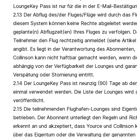
LoungeKey Pass ist nur für die in der E-Mail-Bestätig
2.13 Der Abflug des/der Fluges/Flüge wird durch das F
diesem System können keine Rechte abgeleitet werde
geplante(n) Abflugzeit(en) Ihres Fluges zu verfolgen. Da
Teilnehmer den Flug rechtzeitig anmeldet (siehe Artik
angibt. Es liegt in der Verantwortung des Abonnenten,
Collinson kann nicht haftbar gemacht werden, wenn die
abhängig von der Verfügbarkeit der Lounges und garan
Verspätung oder Stornierung eintritt.
2.14 Der LoungeKey Pass ist neunzig (90) Tage ab dem 
einmal verwendet werden. Die Liste der Lounges wird a
veröffentlicht.
2.15 Die teilnehmenden Flughafen-Lounges sind Eigen
betrieben. Der Abonnent unterliegt den Regeln und Ric
erkennt an und akzeptiert, dass Yource und Collinson k
über das Eigentum oder die Verwaltung der genannte