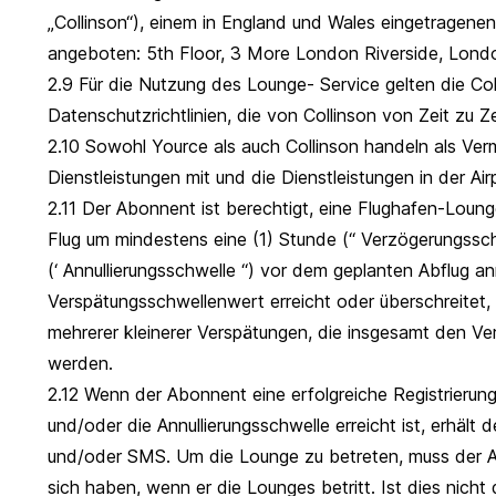
„Collinson“), einem in England und Wales eingetrage
angeboten: 5th Floor, 3 More London Riverside, Londo
2.9 Für die Nutzung des Lounge- Service gelten die C
Datenschutzrichtlinien, die von Collinson von Zeit zu Ze
2.10 Sowohl Yource als auch Collinson handeln als Verm
Dienstleistungen mit und die Dienstleistungen in der Air
2.11 Der Abonnent ist berechtigt, eine Flughafen-Loun
Flug um mindestens eine (1) Stunde (“ Verzögerungssc
(‘ Annullierungsschwelle “) vor dem geplanten Abflug ann
Verspätungsschwellenwert erreicht oder überschreitet, 
mehrerer kleinerer Verspätungen, die insgesamt den V
werden.
2.12 Wenn der Abonnent eine erfolgreiche Registrieru
und/oder die Annullierungsschwelle erreicht ist, erhäl
und/oder SMS. Um die Lounge zu betreten, muss der 
sich haben, wenn er die Lounges betritt. Ist dies nicht