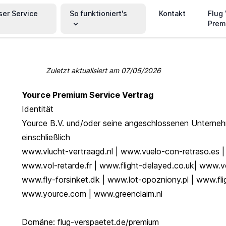
ser Service
So funktioniert's
Kontakt
Flug
Prem
Zuletzt aktualisiert am
07/05/2026
Yource Premium Service Vertrag
Identität
Yource B.V. und/oder seine angeschlossenen Untern
einschließlich
www.vlucht-vertraagd.nl | www.vuelo-con-retraso.es |
www.vol-retarde.fr | www.flight-delayed.co.uk| www.vo
www.fly-forsinket.dk | www.lot-opozniony.pl | www.fl
www.yource.com | www.greenclaim.nl
Domäne: flug-verspaetet.de/premium