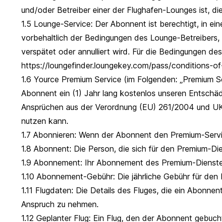
und/oder Betreiber einer der Flughafen-Lounges ist, di
1.5 Lounge-Service: Der Abonnent ist berechtigt, in ei
vorbehaltlich der Bedingungen des Lounge-Betreibers, 
verspätet oder annulliert wird. Für die Bedingungen de
https://loungefinder.loungekey.com/pass/conditions-of
1.6 Yource Premium Service (im Folgenden: „Premium Se
Abonnent ein (1) Jahr lang kostenlos unseren Entschäd
Ansprüchen aus der Verordnung (EU) 261/2004 und UK2
nutzen kann.
1.7 Abonnieren: Wenn der Abonnent den Premium-Servi
1.8 Abonnent: Die Person, die sich für den Premium-Di
1.9 Abonnement: Ihr Abonnement des Premium-Dienste
1.10 Abonnement-Gebühr: Die jährliche Gebühr für den
1.11 Flugdaten: Die Details des Fluges, die ein Abonne
Anspruch zu nehmen.
1.12 Geplanter Flug: Ein Flug, den der Abonnent gebucht