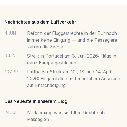
Footer
Nachrichten aus dem Luftverkehr
Reform der Fluggastrechte in der EU: noch
4 JUN
immer keine Einigung — und die Passagiere
zahlen die Zeche
Streik in Portugal am 3. Juni 2026: Flüge in
3 JUN
ganz Europa gestrichen
Lufthansa-Streik am 10., 13. und 14. April
10 APR
2026: Flugausfällen und möglichem Anspruch
auf Entschädigung
Das Neueste in unserem Blog
Notlandung: was sind Ihre Rechte als
24 JUL
Passagier?