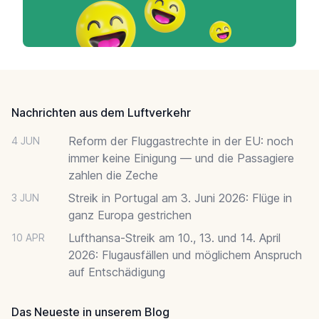
Footer
Nachrichten aus dem Luftverkehr
Reform der Fluggastrechte in der EU: noch
4 JUN
immer keine Einigung — und die Passagiere
zahlen die Zeche
Streik in Portugal am 3. Juni 2026: Flüge in
3 JUN
ganz Europa gestrichen
Lufthansa-Streik am 10., 13. und 14. April
10 APR
2026: Flugausfällen und möglichem Anspruch
auf Entschädigung
Das Neueste in unserem Blog