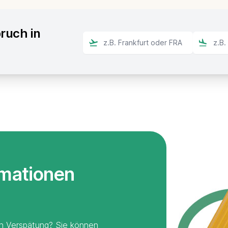
ruch in
rmationen
en Verspätung? Sie können