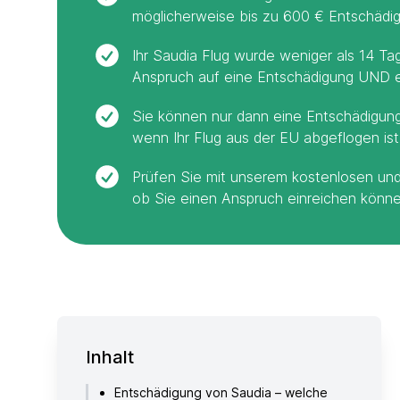
möglicherweise bis zu 600 € Entschädig
Ihr Saudia Flug wurde weniger als 14 Ta
Anspruch auf eine Entschädigung UND e
Sie können nur dann eine Entschädigung
wenn Ihr Flug aus der EU abgeflogen ist
Prüfen Sie mit unserem kostenlosen und
ob Sie einen Anspruch einreichen könne
Inhalt
Entschädigung von Saudia – welche