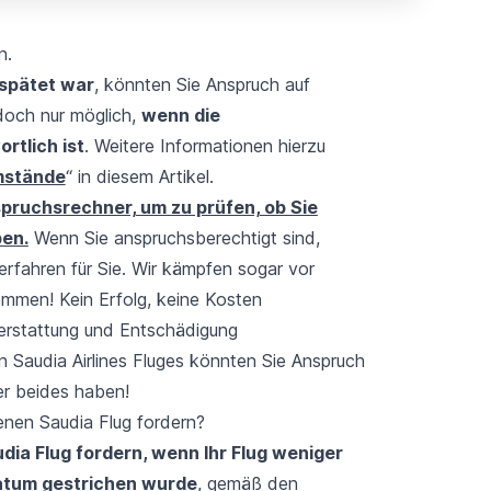
n.
rspätet war
, könnten Sie Anspruch auf
doch nur möglich,
wenn die
rtlich ist
. Weitere Informationen hierzu
mstände
“ in diesem Artikel.
pruchsrechner, um zu prüfen, ob Sie
en.
Wenn Sie anspruchsberechtigt sind,
fahren für Sie. Wir kämpfen sogar vor
kommen! Kein Erfolg, keine Kosten
kerstattung und Entschädigung
Saudia Airlines Fluges könnten Sie Anspruch
er beides haben!
enen Saudia Flug fordern?
dia Flug fordern, wenn Ihr Flug weniger
datum gestrichen wurde
, gemäß den