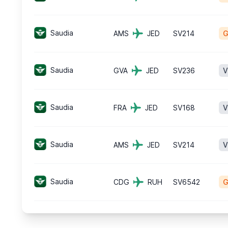
Saudia
AMS
JED
SV214
G
Saudia
GVA
JED
SV236
V
Saudia
FRA
JED
SV168
V
Saudia
AMS
JED
SV214
V
Saudia
CDG
RUH
SV6542
G