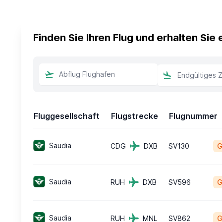
Finden Sie Ihren Flug und erhalten Sie
Fluggesellschaft
Flugstrecke
Flugnummer
Saudia
CDG
DXB
SV130
G
Saudia
RUH
DXB
SV596
G
Saudia
RUH
MNL
SV862
G