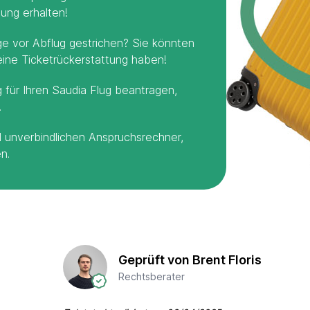
ung erhalten!
ge vor Abflug gestrichen? Sie könnten
ine Ticketrückerstattung haben!
 für Ihren Saudia Flug beantragen,
.
 unverbindlichen Anspruchsrechner,
n.
Geprüft von Brent Floris
Rechtsberater