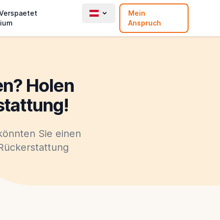
 Verspaetet
Mein
ium
Anspruch
en? Holen
stattung!
könnten Sie einen
Rückerstattung