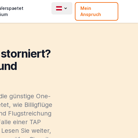
 Verspaetet
Mein
ium
Anspruch
storniert?
 und
 die günstige One-
t, wie Billigflüge
nd Flugstreichung
alle einer TAP
Lesen Sie weiter,