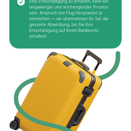
Eine Entschädigung zu erhalten, kann ein
langwieriger und anstrengender Prozess
sein. Anspruch bei Flug-Verspaetet.at
einreichen — wir übernehmen für Sie die
gesamte Abwicklung, bis Sie Ihre
Entschädigung auf Ihrem Bankkonto
erhalten!