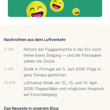
Footer
Nachrichten aus dem Luftverkehr
Reform der Fluggastrechte in der EU: noch
4 JUN
immer keine Einigung — und die Passagiere
zahlen die Zeche
Streik in Portugal am 3. Juni 2026: Flüge in
3 JUN
ganz Europa gestrichen
Lufthansa-Streik am 10., 13. und 14. April
10 APR
2026: Flugausfällen und möglichem Anspruch
auf Entschädigung
Das Neueste in unserem Blog